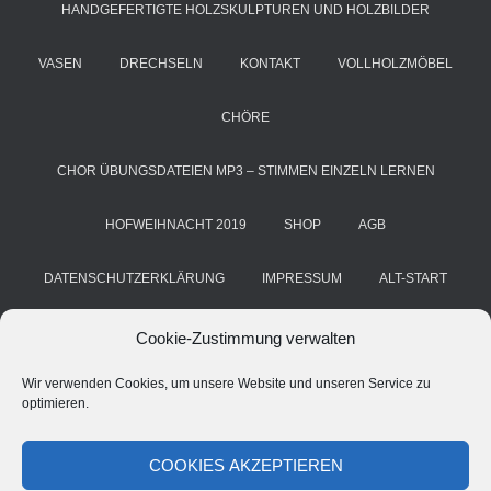
HANDGEFERTIGTE HOLZSKULPTUREN UND HOLZBILDER
VASEN
DRECHSELN
KONTAKT
VOLLHOLZMÖBEL
CHÖRE
CHOR ÜBUNGSDATEIEN MP3 – STIMMEN EINZELN LERNEN
HOFWEIHNACHT 2019
SHOP
AGB
DATENSCHUTZERKLÄRUNG
IMPRESSUM
ALT-START
COOKIE-RICHTLINIE (EU)
KUNST & HANDWERK
BLOG
Cookie-Zustimmung verwalten
Wir verwenden Cookies, um unsere Website und unseren Service zu
HANS GRIMM
DEINE STIMME. DEIN CHOR. DEIN ERFOLG
optimieren.
CHORSTIMME ÜBEN – A CAPPELLA ÜBE-MP3 FÜR CHÖRE
COOKIES AKZEPTIEREN