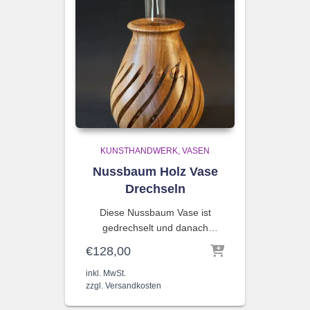
KUNSTHANDWERK
VASEN
Nussbaum Holz Vase
Drechseln
Diese Nussbaum Vase ist
gedrechselt und danach
kanneliert. Durch das
€
128,00
Nussbaum eignet sich
Reagenzglas ist es möglich
hervorragend zu Drechseln. Er
Blumen / Blumensträuße mit
inkl. MwSt.
hat eine feine Struktur und die
zzgl.
Versandkosten
der Holzvase zu nutzen. Die
Oberfläche lässt sich …
Oberfläche wurde mit einem