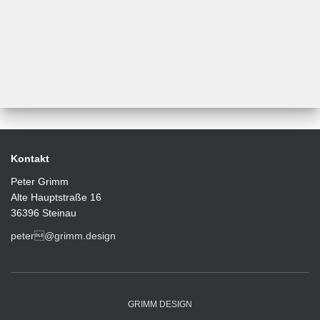
Hartwachs von Osmo veredelt.
Maße: H 21 cm, Ø 17 cm,
Reagenzglas L 30 cm, Ø 3,5
cm.
Kontakt
Peter Grimm
Alte Hauptstraße 16
36396 Steinau
peter@grimm.design
GRIMM DESIGN