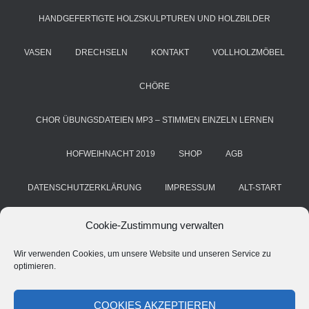
HANDGEFERTIGTE HOLZSKULPTUREN UND HOLZBILDER
VASEN
DRECHSELN
KONTAKT
VOLLHOLZMÖBEL
CHÖRE
CHOR ÜBUNGSDATEIEN MP3 – STIMMEN EINZELN LERNEN
HOFWEIHNACHT 2019
SHOP
AGB
DATENSCHUTZERKLÄRUNG
IMPRESSUM
ALT-START
COOKIE-RICHTLINIE (EU)
KUNST & HANDWERK
BLOG
Cookie-Zustimmung verwalten
Wir verwenden Cookies, um unsere Website und unseren Service zu
HANS GRIMM
DEINE STIMME. DEIN CHOR. DEIN ERFOLG
optimieren.
CHORSTIMME ÜBEN – A CAPPELLA ÜBE-MP3 FÜR CHÖRE
COOKIES AKZEPTIEREN