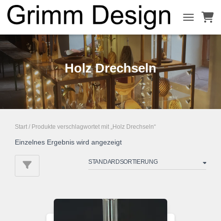
NAVIGATI
Holz Drechseln
Start
/ Produkte verschlagwortet mit „Holz Drechseln“
Einzelnes Ergebnis wird angezeigt