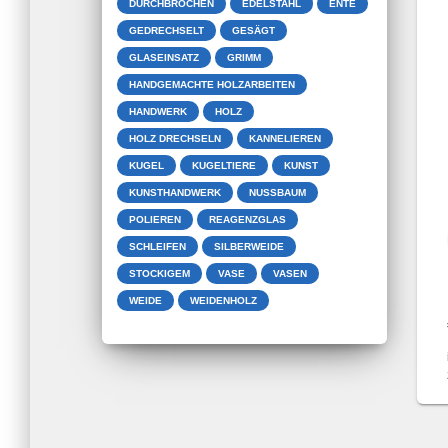
DURCHBROCHEN
EDELSTAHL
ENTE
GEDRECHSELT
GESÄGT
GLASEINSATZ
GRIMM
HANDGEMACHTE HOLZARBEITEN
HANDWERK
HOLZ
HOLZ DRECHSELN
KANNELIEREN
KUGEL
KUGELTIERE
KUNST
KUNSTHANDWERK
NUSSBAUM
POLIEREN
REAGENZGLAS
SCHLEIFEN
SILBERWEIDE
STOCKIGEM
VASE
VASEN
WEIDE
WEIDENHOLZ