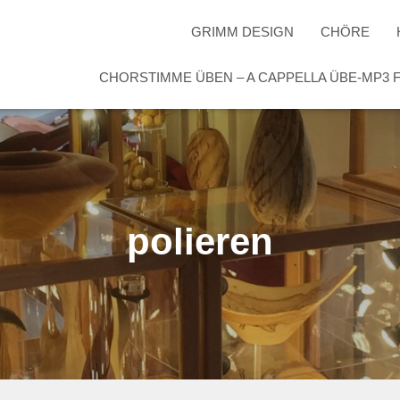
GRIMM DESIGN
CHÖRE
CHORSTIMME ÜBEN – A CAPPELLA ÜBE-MP3
polieren