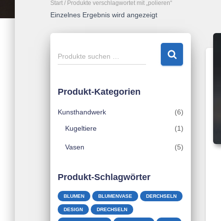
Start
/ Produkte verschlagwortet mit „polieren“
Einzelnes Ergebnis wird angezeigt
S
Produkte suchen …
u
c
h
Produkt-Kategorien
e
n
Kunsthandwerk
(6)
n
a
Kugeltiere
(1)
c
Vasen
(5)
h
:
Produkt-Schlagwörter
BLUMEN
BLUMENVASE
DERCHSELN
DESIGN
DRECHSELN