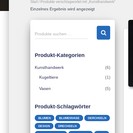
Start
/ Produkte verschlagwortet mit „Kunsthandwerk“
Einzelnes Ergebnis wird angezeigt
S
Produkte suchen …
u
c
h
Produkt-Kategorien
e
n
Kunsthandwerk
(6)
n
a
Kugeltiere
(1)
c
Vasen
(5)
h
:
Produkt-Schlagwörter
BLUMEN
BLUMENVASE
DERCHSELN
DESIGN
DRECHSELN