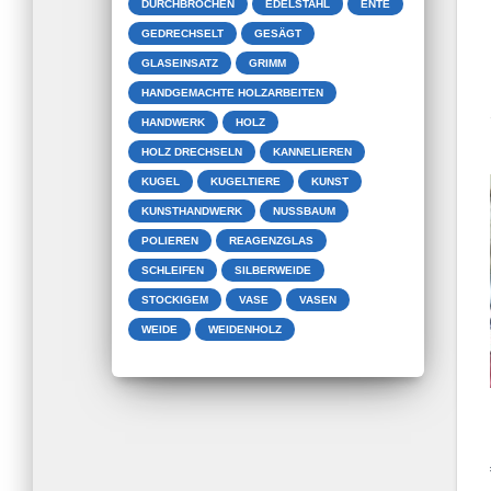
DURCHBROCHEN
EDELSTAHL
ENTE
GEDRECHSELT
GESÄGT
GLASEINSATZ
GRIMM
HANDGEMACHTE HOLZARBEITEN
HANDWERK
HOLZ
HOLZ DRECHSELN
KANNELIEREN
KUGEL
KUGELTIERE
KUNST
KUNSTHANDWERK
NUSSBAUM
POLIEREN
REAGENZGLAS
SCHLEIFEN
SILBERWEIDE
STOCKIGEM
VASE
VASEN
WEIDE
WEIDENHOLZ