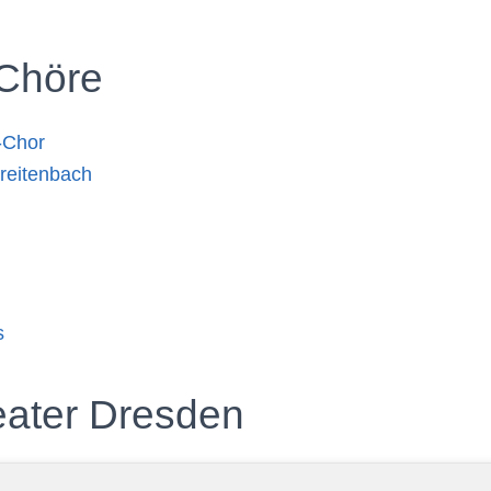
 Chöre
-Chor
reitenbach
s
eater Dresden