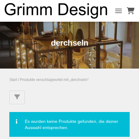
NAVIGATI
derchseln
Start
/ Produkte verschlagwortet mit „derchseln“
Es wurden keine Produkte gefunden, die deiner
Auswahl entsprechen.