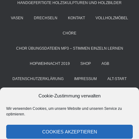
HANDGEFERTIGTE HOLZSKULPTUREN UND HOLZBILDER
VASEN
DRECHSELN
KONTAKT
VOLLHOLZMÖBEL
CHÖRE
CHOR ÜBUNGSDATEIEN MP3 – STIMMEN EINZELN LERNEN
HOFWEIHNACHT 2019
SHOP
AGB
DATENSCHUTZERKLÄRUNG
IMPRESSUM
ALT-START
COOKIE-RICHTLINIE (EU)
KUNST & HANDWERK
BLOG
Cookie-Zustimmung verwalten
Wir verwenden Cookies, um unsere Website und unseren Service zu
HANS GRIMM
DEINE STIMME. DEIN CHOR. DEIN ERFOLG
optimieren.
CHORSTIMME ÜBEN – A CAPPELLA ÜBE-MP3 FÜR CHÖRE
COOKIES AKZEPTIEREN