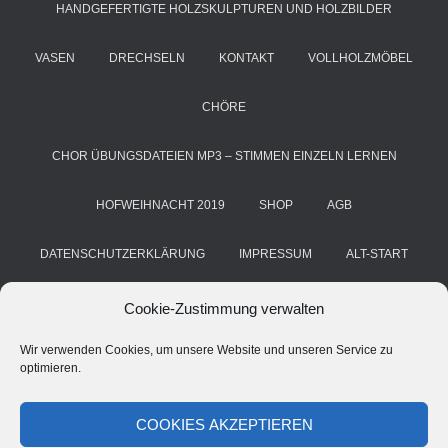
HANDGEFERTIGTE HOLZSKULPTUREN UND HOLZBILDER
VASEN
DRECHSELN
KONTAKT
VOLLHOLZMÖBEL
CHÖRE
CHOR ÜBUNGSDATEIEN MP3 – STIMMEN EINZELN LERNEN
HOFWEIHNACHT 2019
SHOP
AGB
DATENSCHUTZERKLÄRUNG
IMPRESSUM
ALT-START
COOKIE-RICHTLINIE (EU)
KUNST & HANDWERK
BLOG
Cookie-Zustimmung verwalten
Wir verwenden Cookies, um unsere Website und unseren Service zu
HANS GRIMM
DEINE STIMME. DEIN CHOR. DEIN ERFOLG
optimieren.
CHORSTIMME ÜBEN – A CAPPELLA ÜBE-MP3 FÜR CHÖRE
COOKIES AKZEPTIEREN