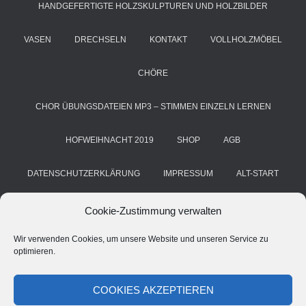
HANDGEFERTIGTE HOLZSKULPTUREN UND HOLZBILDER
VASEN
DRECHSELN
KONTAKT
VOLLHOLZMÖBEL
CHÖRE
CHOR ÜBUNGSDATEIEN MP3 – STIMMEN EINZELN LERNEN
HOFWEIHNACHT 2019
SHOP
AGB
DATENSCHUTZERKLÄRUNG
IMPRESSUM
ALT-START
COOKIE-RICHTLINIE (EU)
KUNST & HANDWERK
BLOG
Cookie-Zustimmung verwalten
Wir verwenden Cookies, um unsere Website und unseren Service zu
HANS GRIMM
DEINE STIMME. DEIN CHOR. DEIN ERFOLG
optimieren.
CHORSTIMME ÜBEN – A CAPPELLA ÜBE-MP3 FÜR CHÖRE
COOKIES AKZEPTIEREN