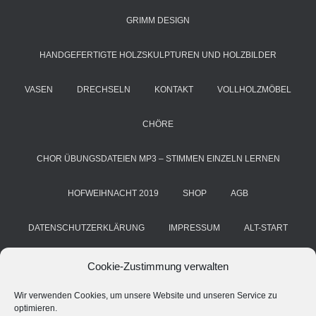
GRIMM DESIGN
HANDGEFERTIGTE HOLZSKULPTUREN UND HOLZBILDER
VASEN
DRECHSELN
KONTAKT
VOLLHOLZMÖBEL
CHÖRE
CHOR ÜBUNGSDATEIEN MP3 – STIMMEN EINZELN LERNEN
HOFWEIHNACHT 2019
SHOP
AGB
DATENSCHUTZERKLÄRUNG
IMPRESSUM
ALT-START
COOKIE-RICHTLINIE (EU)
KUNST & HANDWERK
BLOG
Cookie-Zustimmung verwalten
Wir verwenden Cookies, um unsere Website und unseren Service zu
HANS GRIMM
DEINE STIMME. DEIN CHOR. DEIN ERFOLG
optimieren.