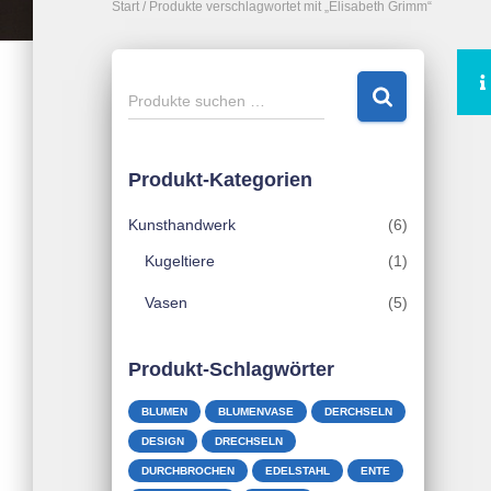
Start
/ Produkte verschlagwortet mit „Elisabeth Grimm“
S
Produkte suchen …
u
c
h
Produkt-Kategorien
e
n
Kunsthandwerk
(6)
n
a
Kugeltiere
(1)
c
Vasen
(5)
h
:
Produkt-Schlagwörter
BLUMEN
BLUMENVASE
DERCHSELN
DESIGN
DRECHSELN
DURCHBROCHEN
EDELSTAHL
ENTE