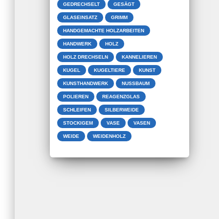
GEDRECHSELT
GESÄGT
GLASEINSATZ
GRIMM
HANDGEMACHTE HOLZARBEITEN
HANDWERK
HOLZ
HOLZ DRECHSELN
KANNELIEREN
KUGEL
KUGELTIERE
KUNST
KUNSTHANDWERK
NUSSBAUM
POLIEREN
REAGENZGLAS
SCHLEIFEN
SILBERWEIDE
STOCKIGEM
VASE
VASEN
WEIDE
WEIDENHOLZ