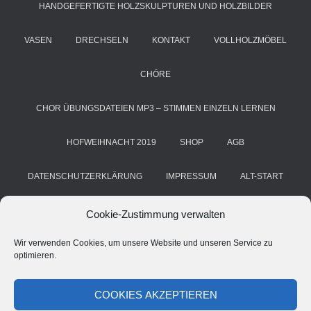
HANDGEFERTIGTE HOLZSKULPTUREN UND HOLZBILDER
VASEN
DRECHSELN
KONTAKT
VOLLHOLZMÖBEL
CHÖRE
CHOR ÜBUNGSDATEIEN MP3 – STIMMEN EINZELN LERNEN
HOFWEIHNACHT 2019
SHOP
AGB
DATENSCHUTZERKLÄRUNG
IMPRESSUM
ALT-START
COOKIE-RICHTLINIE (EU)
KUNST & HANDWERK
BLOG
Cookie-Zustimmung verwalten
Wir verwenden Cookies, um unsere Website und unseren Service zu
HANS GRIMM
DEINE STIMME. DEIN CHOR. DEIN ERFOLG
optimieren.
CHORSTIMME ÜBEN – A CAPPELLA ÜBE-MP3 FÜR CHÖRE
COOKIES AKZEPTIEREN