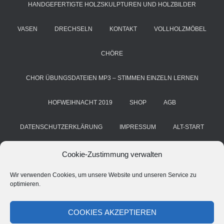
HANDGEFERTIGTE HOLZSKULPTUREN UND HOLZBILDER
VASEN
DRECHSELN
KONTAKT
VOLLHOLZMÖBEL
CHÖRE
CHOR ÜBUNGSDATEIEN MP3 – STIMMEN EINZELN LERNEN
HOFWEIHNACHT 2019
SHOP
AGB
DATENSCHUTZERKLÄRUNG
IMPRESSUM
ALT-START
COOKIE-RICHTLINIE (EU)
KUNST & HANDWERK
BLOG
Cookie-Zustimmung verwalten
Wir verwenden Cookies, um unsere Website und unseren Service zu
HANS GRIMM
DEINE STIMME. DEIN CHOR. DEIN ERFOLG
optimieren.
CHORSTIMME ÜBEN – A CAPPELLA ÜBE-MP3 FÜR CHÖRE
COOKIES AKZEPTIEREN