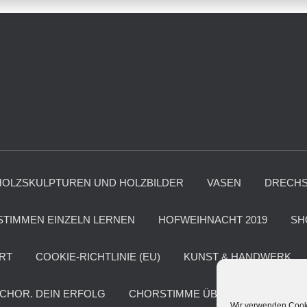
HOLZSKULPTUREN UND HOLZBILDER
VASEN
DRECHS
STIMMEN EINZELN LERNEN
HOFWEIHNACHT 2019
SH
ART
COOKIE-RICHTLINIE (EU)
KUNST & HANDWERK
 CHOR. DEIN ERFOLG
CHORSTIMME ÜBEN – A CAPPELLA
Wir verwenden Cook