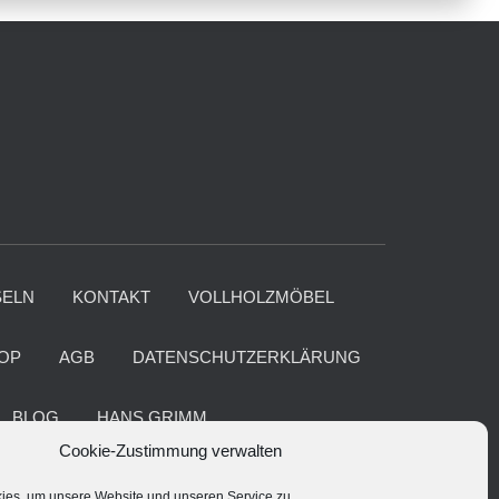
ELN
KONTAKT
VOLLHOLZMÖBEL
OP
AGB
DATENSCHUTZERKLÄRUNG
BLOG
HANS GRIMM
Cookie-Zustimmung verwalten
 ÜBE-MP3 FÜR CHÖRE
ies, um unsere Website und unseren Service zu