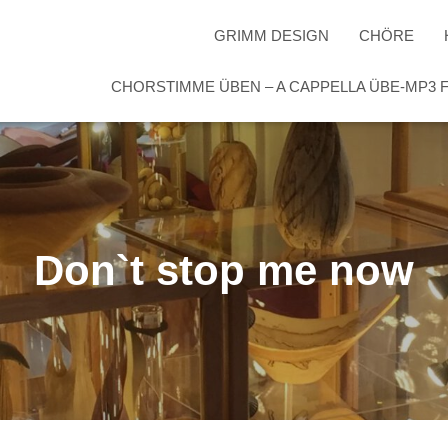
GRIMM DESIGN
CHÖRE
CHORSTIMME ÜBEN – A CAPPELLA ÜBE-MP3
Don`t stop me now