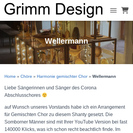
NAVIGATI
Wellermann
Home
»
Chöre
»
Harmonie gemischter Chor
»
Wellermann
Liebe Sängerinnen und Sänger des Corona
Abschlusschores
auf Wunsch unseres Vorstands habe ich ein Arrangement
für Gemischten Chor zu diesem Shanty gesetzt. Die
Somborner Männer sind mit Ihrer YouTube Version bei fast
140000 Klicks, was ich schon recht beachtlich finde. Im