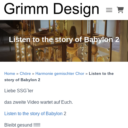
NAVIGATI
Listen to the story of Babylon 2
Home
»
Chöre
»
Harmonie gemischter Chor
»
Listen to the
story of Babylon 2
Liebe SSG`ler
das zweite Video wartet auf Euch.
Listen to the story of Babylon
2
Bleibt gesund !!!!!!