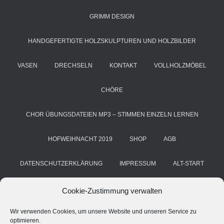
GRIMM DESIGN
HANDGEFERTIGTE HOLZSKULPTUREN UND HOLZBILDER
VASEN
DRECHSELN
KONTAKT
VOLLHOLZMÖBEL
CHÖRE
CHOR ÜBUNGSDATEIEN MP3 – STIMMEN EINZELN LERNEN
HOFWEIHNACHT 2019
SHOP
AGB
DATENSCHUTZERKLÄRUNG
IMPRESSUM
ALT-START
COOKIE-RICHTLINIE (EU)
KUNST & HANDWERK
BLOG
Cookie-Zustimmung verwalten
Wir verwenden Cookies, um unsere Website und unseren Service zu
HANS GRIMM
DEINE STIMME. DEIN CHOR. DEIN ERFOLG
optimieren.