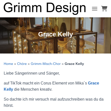
NAVIGATI
Grace Kelly
Home
»
Chöre
»
Grimm-Misch-Chor
»
Grace Kelly
Liebe Sängerinnen und Sänger,
auf TikTok macht ein Corus Element von Mika´s
Grace
Kelly
die Menschen kreativ.
So dachte ich mir versuch mal aufzuschreiben was du da
hörst.