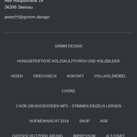
Alte Hauptstraße 16
36396 Steinau
peter@grimm.design
GRIMM DESIGN
HANDGEFERTIGTE HOLZSKULPTUREN UND HOLZBILDER
VASEN
DRECHSELN
KONTAKT
VOLLHOLZMÖBEL
CHÖRE
CHOR ÜBUNGSDATEIEN MP3 – STIMMEN EINZELN LERNEN
HOFWEIHNACHT 2019
SHOP
AGB
DATENSCHUTZERKLÄRUNG
IMPRESSUM
ALT-START