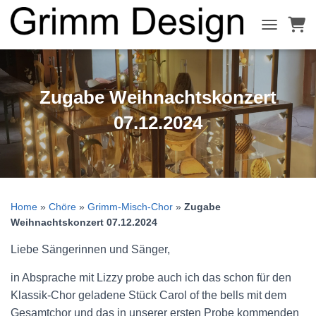
NAVIGATI
Zugabe Weihnachtskonzert
07.12.2024
Home
»
Chöre
»
Grimm-Misch-Chor
»
Zugabe
Weihnachtskonzert 07.12.2024
Liebe Sängerinnen und Sänger,
in Absprache mit Lizzy probe auch ich das schon für den
Klassik-Chor geladene Stück Carol of the bells mit dem
Gesamtchor und das in unserer ersten Probe kommenden