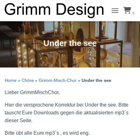
0
NAVIGATION
Under the see
Home
»
Chöre
»
Grimm-Misch-Chor
»
Under the see
Lieber GrimmMischChor,
Hier die versprochene Korrektur bei Under the see. Bitte
tauscht Eure Downloads gegen die aktualisierten mp3´s
dieser Seite.
Bitte übt alle Eure mp3´s , es wird eng.