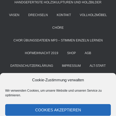
HANDGEFERTIGTE HOLZSKULPTUREN UND HOLZBILDER
VASEN
DRECHSELN
KONTAKT
VOLLHOLZMÖBEL
CHÖRE
CHOR ÜBUNGSDATEIEN MP3 – STIMMEN EINZELN LERNEN
HOFWEIHNACHT 2019
SHOP
AGB
DATENSCHUTZERKLÄRUNG
IMPRESSUM
ALT-START
COOKIE-RICHTLINIE (EU)
KUNST & HANDWERK
BLOG
Cookie-Zustimmung verwalten
Wir verwenden Cookies, um unsere Website und unseren Service zu
HANS GRIMM
DEINE STIMME. DEIN CHOR. DEIN ERFOLG
optimieren.
CHORSTIMME ÜBEN – A CAPPELLA ÜBE-MP3 FÜR CHÖRE
COOKIES AKZEPTIEREN